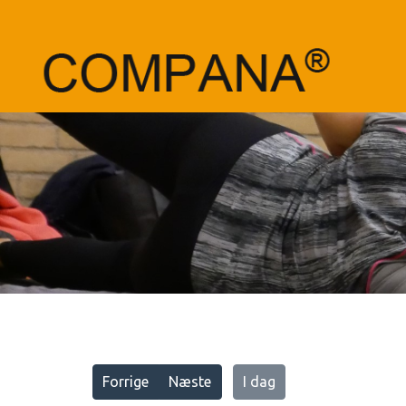
Vis alle
Forrige
Næste
I dag