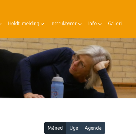
Holdtilmelding
Instruktører
Info
Galleri
Måned
Uge
Agenda