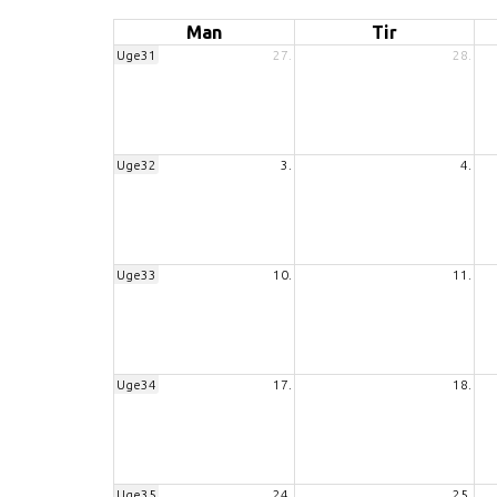
Man
Tir
Uge31
27.
28.
Uge32
3.
4.
Uge33
10.
11.
Uge34
17.
18.
Uge35
24.
25.