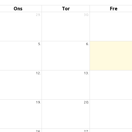
Ons
Tor
Fre
29.
30.
5.
6.
12.
13.
19.
20.
26.
27.