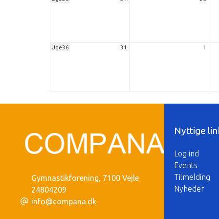
Uge36
31.
1.
Nyttige li
Log ind
Events
Tilmelding
Gymnastikforening
,
7100 Vejle
Nyheder
24804209
info@compana.dk