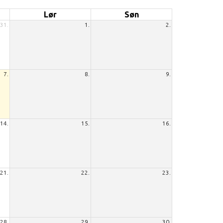
Lør
Søn
31.
1.
2.
7.
8.
9.
14.
15.
16.
21.
22.
23.
28.
29.
30.