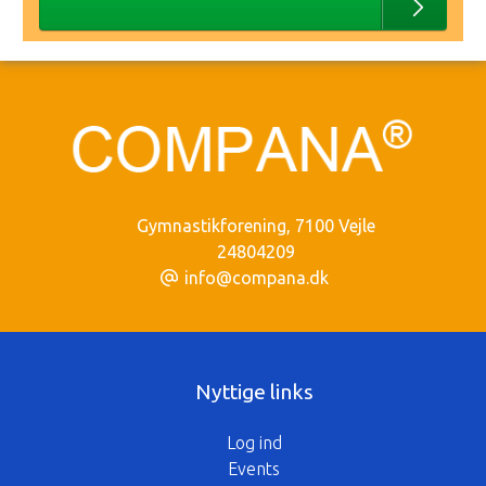
Gymnastikforening
,
7100 Vejle
24804209
info@compana.dk
Nyttige links
Log ind
Events